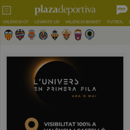
VALENCIA CF
LEVANTE UD
VALENCIA BASKET
FUTBOL