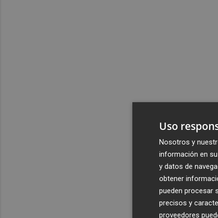
Uso respons
Nosotros y nuestr
información en su 
y datos de navega
obtener informació
pueden procesar su
precisos y caracte
proveedores pueden