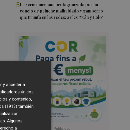
5
La serie murciana protagonizada por un
conejo de peluche malhablado y gamberro
que triunfa en las redes: así es 'Yván y Lolo'
r y acceder a
tificadores únicos
cios y contenido,
os (1913)
también
calización
 web. Algunos
derecho a