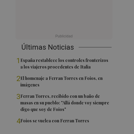
Últimas Noticias
1
España restablece los controles fronterizos
a los viajeros procedentes de Italia
2
El homenaje a Ferran Torres en Foios, en
imágenes
3
Ferran Torres, recibido con un baño de
masas en su pueblo: "Allá donde voy siempre
digo que soy de Foios"
4
Foios se vuelca con Ferran Torres