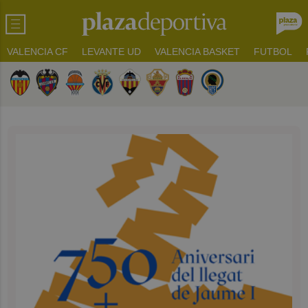
VALENCIA CF
LEVANTE UD
VALENCIA BASKET
FUTBOL