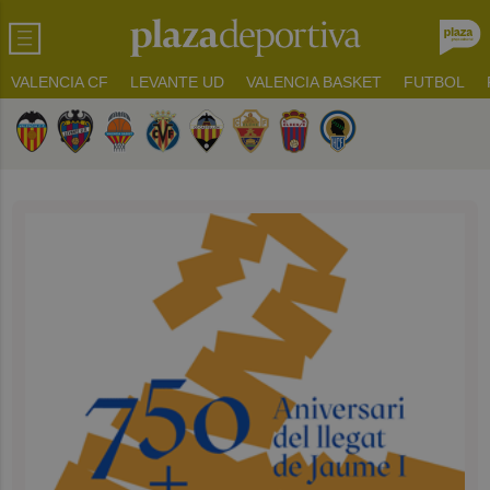
VALENCIA CF
LEVANTE UD
VALENCIA BASKET
FUTBOL