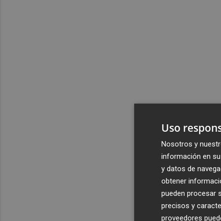
Uso respons
Nosotros y nuestr
información en su 
y datos de navega
obtener informació
pueden procesar su
precisos y caracte
proveedores pueden