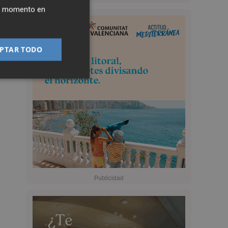
ier momento en
PTAR TODO