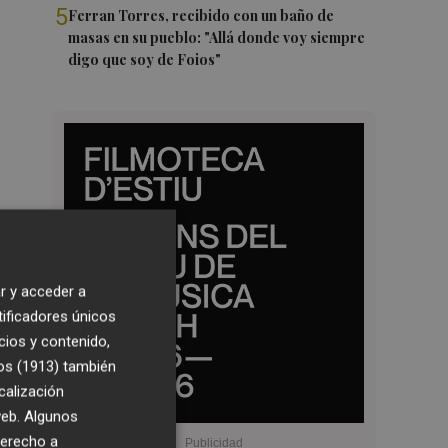
5
Ferran Torres, recibido con un baño de
masas en su pueblo: "Allá donde voy siempre
digo que soy de Foios"
r y acceder a
tificadores únicos
cios y contenido,
os (1913)
también
calización
 web. Algunos
derecho a