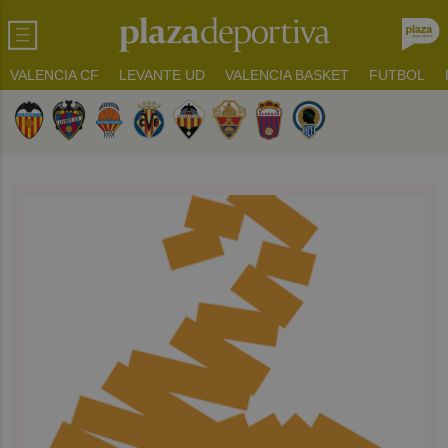
VALENCIA CF
LEVANTE UD
VALENCIA BASKET
FUTBOL