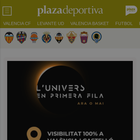
VALENCIA CF
LEVANTE UD
VALENCIA BASKET
FUTBOL