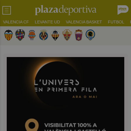
VALENCIA CF
LEVANTE UD
VALENCIA BASKET
FUTBOL