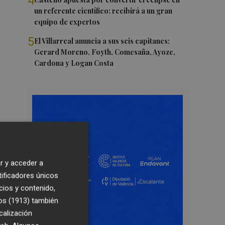
4
un referente científico: recibirá a un gran
equipo de expertos
5
El Villarreal anuncia a sus seis capitanes:
Gerard Moreno, Foyth, Comesaña, Ayoze,
Cardona y Logan Costa
r y acceder a
tificadores únicos
cios y contenido,
os (1913)
también
calización