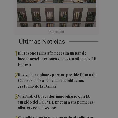
Últimas Noticias
1
El Hozono Jairis aún necesita un par de
incorporaciones para su cuarto año en la LF
Endesa
2
Ruz ya hace planes para un posible futuro de
Clarisas, más allá de la rehabilitación:
¿retorno de la Dama?
3
ViviFind, el buscador inmobiliario con IA
surgido del PCUMH, prepara sus primeras
alianzas con el sector
Castelló apuesta por convertir el eclipse en