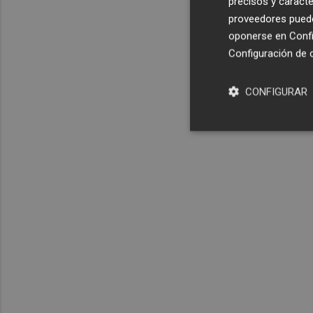
precisos y caracte
proveedores pueden
oponerse en
Confi
Configuración de 
CONFIGURAR