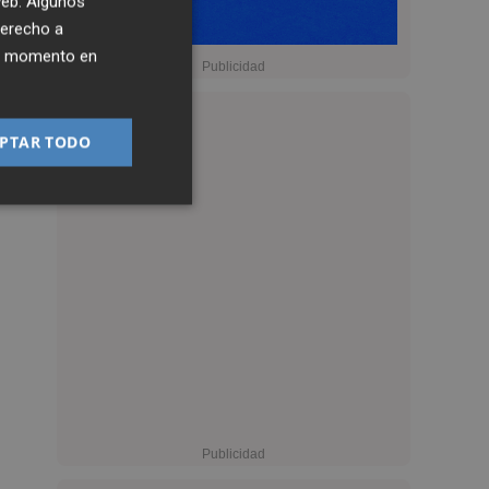
 web. Algunos
derecho a
ier momento en
PTAR TODO