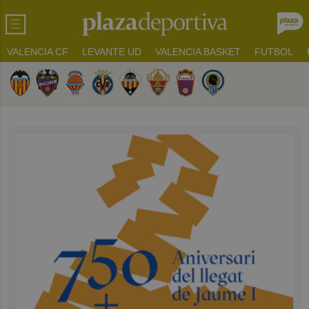
VALENCIA CF
LEVANTE UD
VALENCIA BASKET
FUTBOL