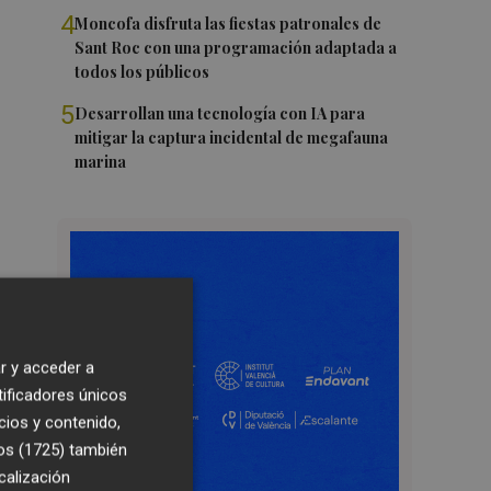
4
Moncofa disfruta las fiestas patronales de
Sant Roc con una programación adaptada a
todos los públicos
5
Desarrollan una tecnología con IA para
mitigar la captura incidental de megafauna
marina
r y acceder a
tificadores únicos
cios y contenido,
os (1725)
también
calización