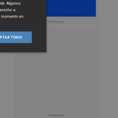
 web. Algunos
derecho a
ier momento en
PTAR TODO