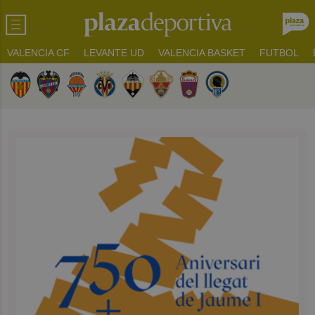
VALENCIA CF
LEVANTE UD
VALENCIA BASKET
FUTBOL