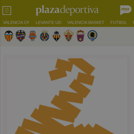
VALENCIA CF
LEVANTE UD
VALENCIA BASKET
FUTBOL