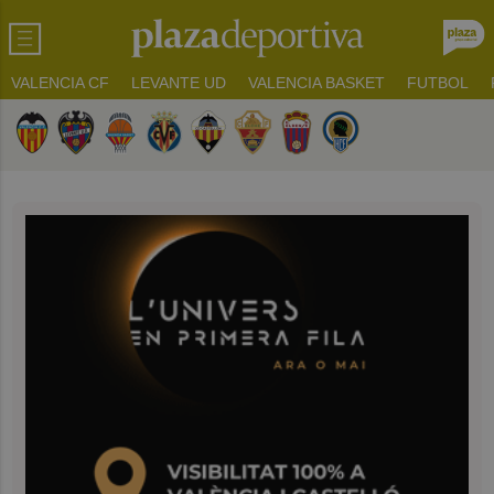
VALENCIA CF
LEVANTE UD
VALENCIA BASKET
FUTBOL