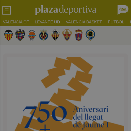
VALENCIA CF
LEVANTE UD
VALENCIA BASKET
FUTBOL