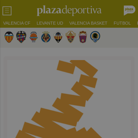
VALENCIA CF
LEVANTE UD
VALENCIA BASKET
FUTBOL