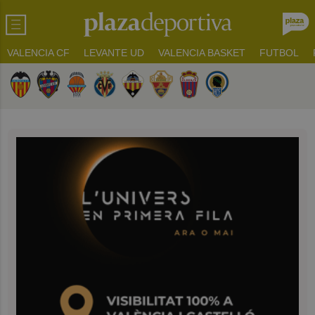
VALENCIA CF
LEVANTE UD
VALENCIA BASKET
FUTBOL