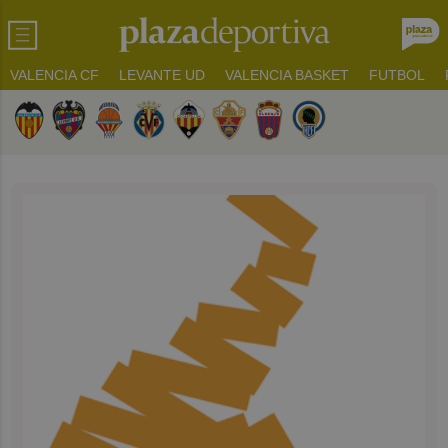
VALENCIA CF
LEVANTE UD
VALENCIA BASKET
FUTBOL