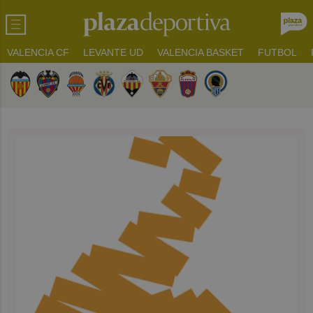
VALENCIA CF
LEVANTE UD
VALENCIA BASKET
FUTBOL