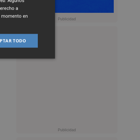
 web. Algunos
derecho a
ier momento en
PTAR TODO