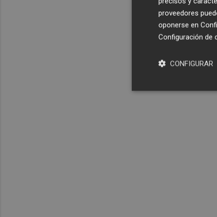
precisos y caracte
proveedores pueden
oponerse en
Confi
Configuración de 
CONFIGURAR