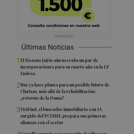
Últimas Noticias
1
El Hozono Jairis aún necesita un par de
incorporaciones para su cuarto año en la LF
Endesa
2
Ruz ya hace planes para un posible futuro de
Clarisas, más allá de la rehabilitación:
¿retorno de la Dama?
3
ViviFind, el buscador inmobiliario con IA
surgido del PCUMH, prepara sus primeras
alianzas con el sector
Castelló apuesta por convertir el eclipse en