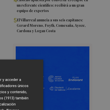
4
un referente científico: recibirá a un gran
equipo de expertos
5
El Villarreal anuncia a sus seis capitanes:
Gerard Moreno, Foyth, Comesaña, Ayoze,
Cardona y Logan Costa
r y acceder a
tificadores únicos
cios y contenido,
os (1913)
también
calización