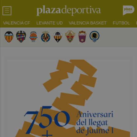
VALENCIA CF
LEVANTE UD
VALENCIA BASKET
FUTBOL