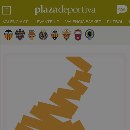
VALENCIA CF
LEVANTE UD
VALENCIA BASKET
FUTBOL