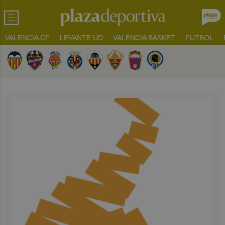
VALENCIA CF
LEVANTE UD
VALENCIA BASKET
FUTBOL