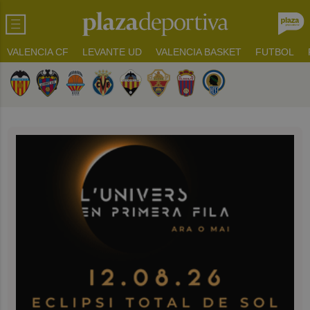
VALENCIA CF
LEVANTE UD
VALENCIA BASKET
FUTBOL