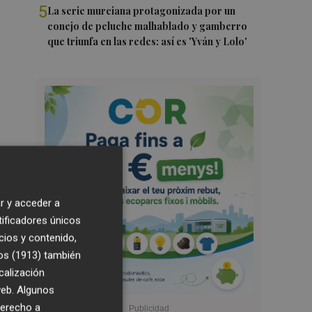
5
La serie murciana protagonizada por un
conejo de peluche malhablado y gamberro
que triunfa en las redes: así es 'Yván y Lolo'
r y acceder a
tificadores únicos
cios y contenido,
os (1913)
también
calización
 web. Algunos
derecho a