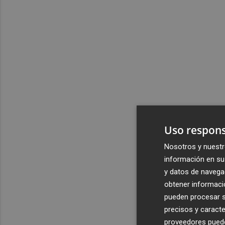
Uso respons
Nosotros y nuestr
información en su 
y datos de navega
obtener informació
pueden procesar su
precisos y caracte
proveedores pueden