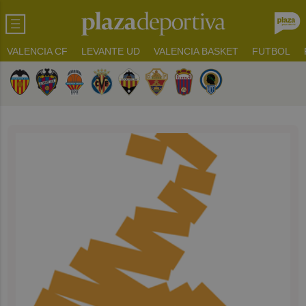
VALENCIA CF
LEVANTE UD
VALENCIA BASKET
FUTBOL