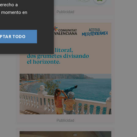
derecho a
ier momento en
PTAR TODO