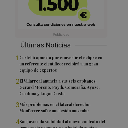
Últimas Noticias
1
Castelló apuesta por convertir el eclipse en
un referente científico: recibirá a un gran
equipo de expertos
2
El Villarreal anuncia a sus seis capitanes:
Gerard Moreno, Foyth, Comesaña, Ayoze,
Cardona y Logan Costa
3
Más problemas en el lateral derecho:
Monferrer sufre una lesión muscular
4
San Javier da viabilidad al nuevo contrato del
transporte urbano y a un hotel de cuatro