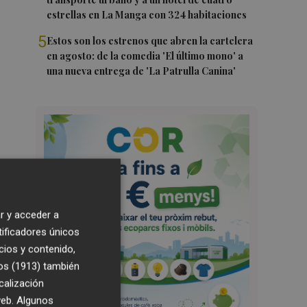
estrellas en La Manga con 324 habitaciones
5
Estos son los estrenos que abren la cartelera
en agosto: de la comedia 'El último mono' a
una nueva entrega de 'La Patrulla Canina'
r y acceder a
tificadores únicos
cios y contenido,
os (1913)
también
calización
 web. Algunos