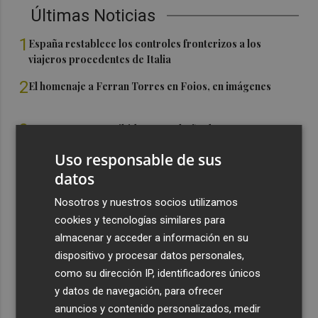
Últimas Noticias
1
España restablece los controles fronterizos a los
viajeros procedentes de Italia
2
El homenaje a Ferran Torres en Foios, en imágenes
3
Ferran Torres, recibido con un baño de masas en su
pueblo: "Allá donde voy siempre digo que soy de Foios"
Uso responsable de sus
4
Foios se vuelca con Ferran Torres
datos
Nosotros y nuestros socios utilizamos
5
La serie murciana protagonizada por un conejo de
cookies y tecnologías similares para
peluche malhablado y gamberro que triunfa en las
almacenar y acceder a información en su
redes: así es 'Yván y Lolo'
dispositivo y procesar datos personales,
como su dirección IP, identificadores únicos
y datos de navegación, para ofrecer
anuncios y contenido personalizados, medir