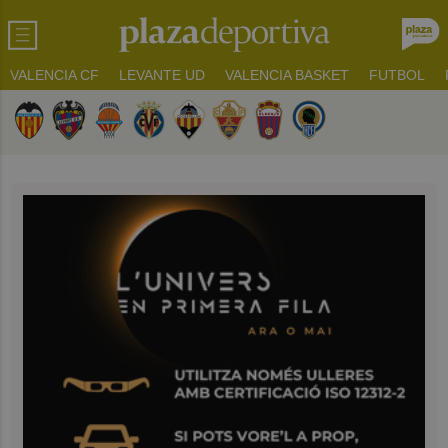
VALENCIA CF
LEVANTE UD
VALENCIA BASKET
FUTBOL