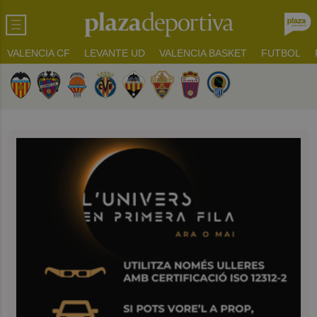
VALENCIA CF
LEVANTE UD
VALENCIA BASKET
FUTBOL