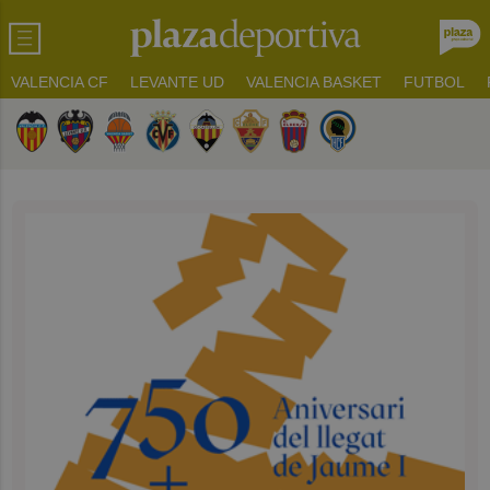
VALENCIA CF
LEVANTE UD
VALENCIA BASKET
FUTBOL