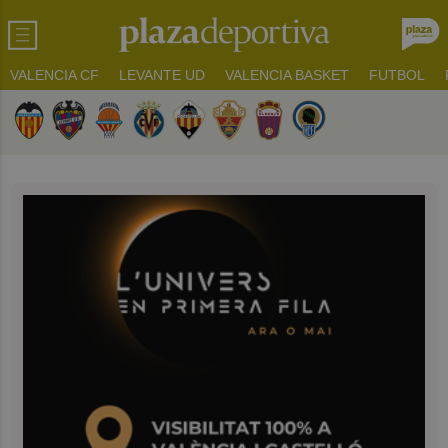
VALENCIA CF
LEVANTE UD
VALENCIA BASKET
FUTBOL