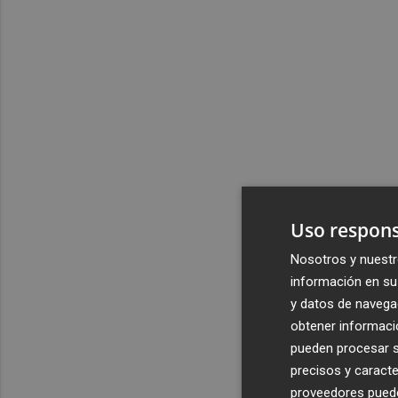
Uso respons
Nosotros y nuestr
información en su 
y datos de navega
obtener informació
pueden procesar su
precisos y caracte
proveedores pueden