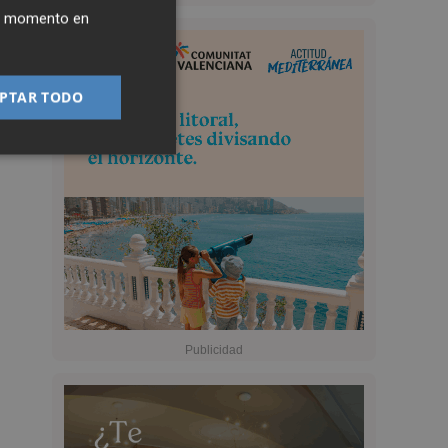
ier momento en
PTAR TODO