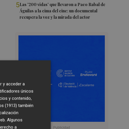
5
Las '200 vidas' que llevaron a Paco Rabal de
Águilas a la cima del cine: un documental
recupera la voz y la mirada del actor
r y acceder a
tificadores únicos
cios y contenido,
os (1913)
también
calización
 web. Algunos
derecho a