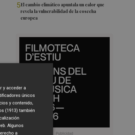
5
El cambio climático apuntala un calor que
revela la vulnerabilidad de la cosecha
europea
r y acceder a
tificadores únicos
cios y contenido,
os (1913)
también
calización
 web. Algunos
derecho a