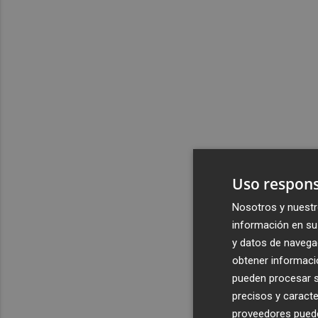
Uso respons
Nosotros y nuestr
información en su 
y datos de navega
obtener informació
pueden procesar su
precisos y caracte
proveedores pueden