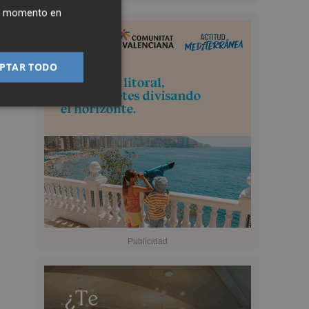
ier momento en
PTAR TODO