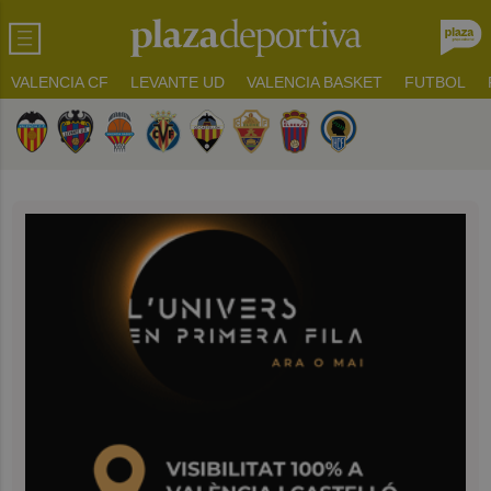
VALENCIA CF
LEVANTE UD
VALENCIA BASKET
FUTBOL