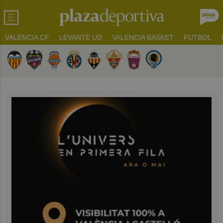
VALENCIA CF
LEVANTE UD
VALENCIA BASKET
FUTBOL