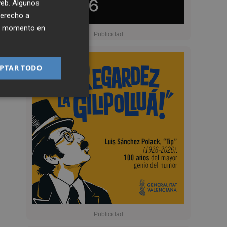
 web. Algunos
derecho a
ier momento en
PTAR TODO