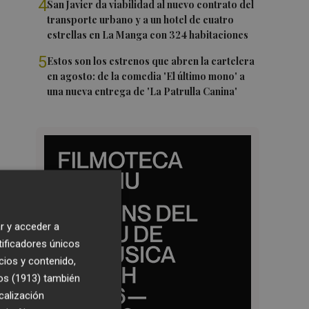
4
San Javier da viabilidad al nuevo contrato del
transporte urbano y a un hotel de cuatro
estrellas en La Manga con 324 habitaciones
5
Estos son los estrenos que abren la cartelera
en agosto: de la comedia 'El último mono' a
una nueva entrega de 'La Patrulla Canina'
r y acceder a
tificadores únicos
cios y contenido,
os (1913)
también
calización