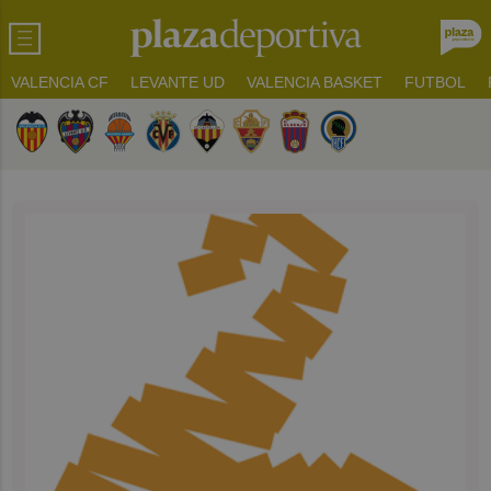
VALENCIA CF
LEVANTE UD
VALENCIA BASKET
FUTBOL