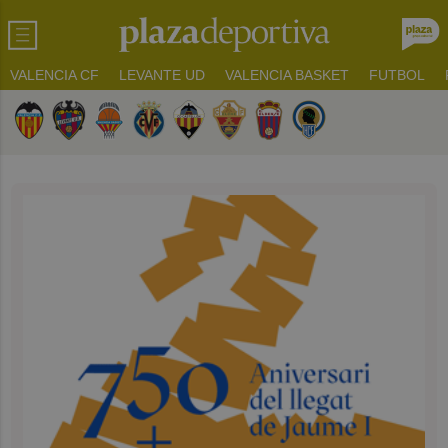
VALENCIA CF
LEVANTE UD
VALENCIA BASKET
FUTBOL