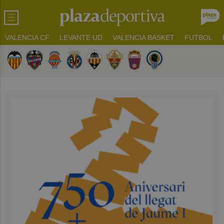
VALENCIA CF
LEVANTE UD
VALENCIA BASKET
FUTBOL