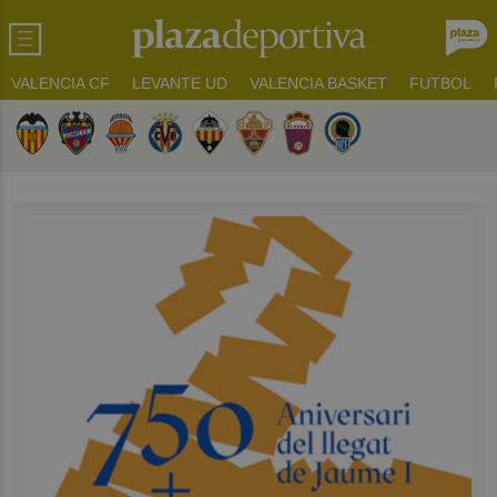
VALENCIA CF
LEVANTE UD
VALENCIA BASKET
FUTBOL