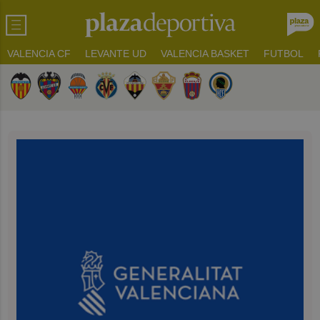
VALENCIA CF
LEVANTE UD
VALENCIA BASKET
FUTBOL