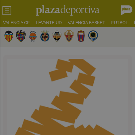
VALENCIA CF
LEVANTE UD
VALENCIA BASKET
FUTBOL