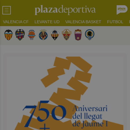
VALENCIA CF
LEVANTE UD
VALENCIA BASKET
FUTBOL