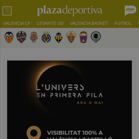
VALENCIA CF
LEVANTE UD
VALENCIA BASKET
FUTBOL