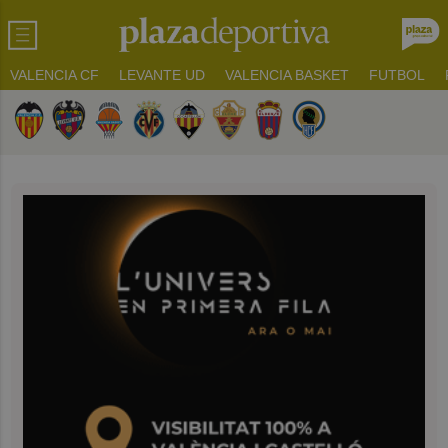
VALENCIA CF
LEVANTE UD
VALENCIA BASKET
FUTBOL