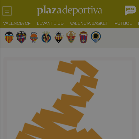
VALENCIA CF
LEVANTE UD
VALENCIA BASKET
FUTBOL