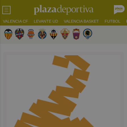
VALENCIA CF
LEVANTE UD
VALENCIA BASKET
FUTBOL