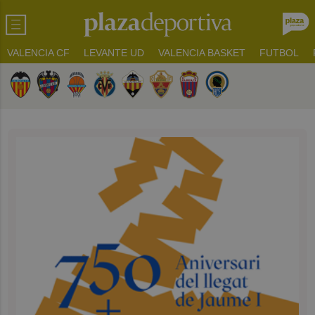
VALENCIA CF
LEVANTE UD
VALENCIA BASKET
FUTBOL