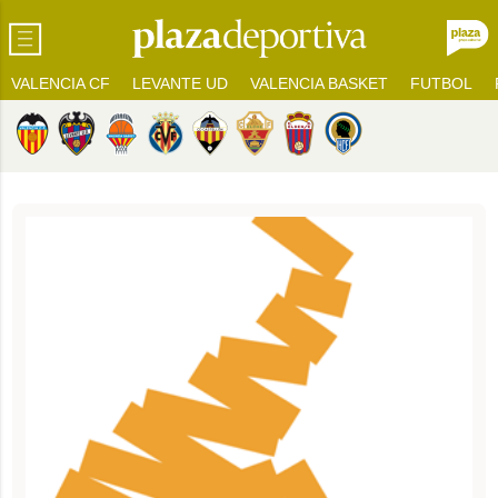
VALENCIA CF
LEVANTE UD
VALENCIA BASKET
FUTBOL