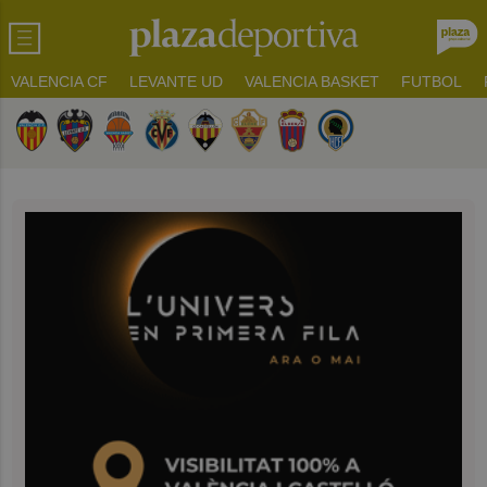
VALENCIA CF
LEVANTE UD
VALENCIA BASKET
FUTBOL